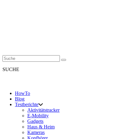
SUCHE
HowTo
Blog
Testberichte
Aktivitätstracker
E-Mobility
Gadgets
Haus & Heim
Kameras
Kopfhörer