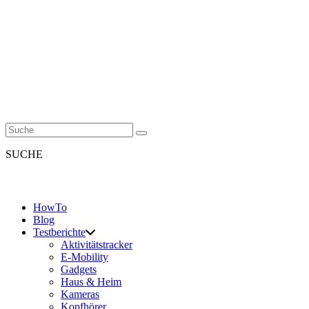
SUCHE
HowTo
Blog
Testberichte
Aktivitätstracker
E-Mobility
Gadgets
Haus & Heim
Kameras
Kopfhörer