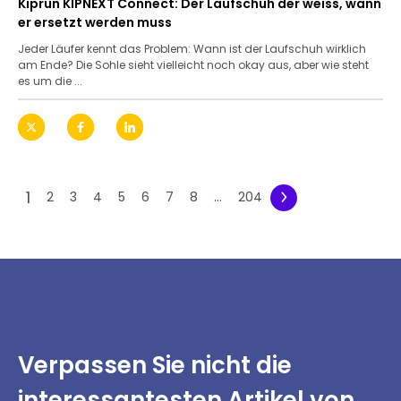
Kiprun KIPNEXT Connect: Der Laufschuh der weiss, wann
er ersetzt werden muss
Jeder Läufer kennt das Problem: Wann ist der Laufschuh wirklich
am Ende? Die Sohle sieht vielleicht noch okay aus, aber wie steht
es um die ...
1
2
3
4
5
6
7
8
...
204
Verpassen Sie nicht
die
interessantesten
Artikel von