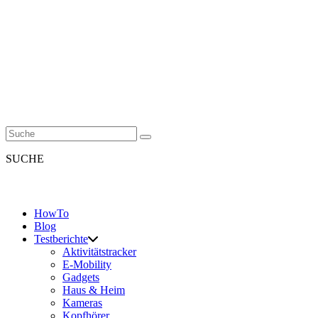
SUCHE
HowTo
Blog
Testberichte
Aktivitätstracker
E-Mobility
Gadgets
Haus & Heim
Kameras
Kopfhörer