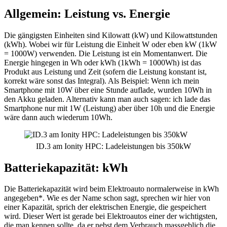
Allgemein: Leistung vs. Energie
Die gängigsten Einheiten sind Kilowatt (kW) und Kilowattstunden
(kWh). Wobei wir für Leistung die Einheit W oder eben kW (1kW
= 1000W) verwenden. Die Leistung ist ein Momentanwert. Die
Energie hingegen in Wh oder kWh (1kWh = 1000Wh) ist das
Produkt aus Leistung und Zeit (sofern die Leistung konstant ist,
korrekt wäre sonst das Integral). Als Beispiel: Wenn ich mein
Smartphone mit 10W über eine Stunde auflade, wurden 10Wh in
den Akku geladen. Alternativ kann man auch sagen: ich lade das
Smartphone nur mit 1W (Leistung) aber über 10h und die Energie
wäre dann auch wiederum 10Wh.
ID.3 am Ionity HPC: Ladeleistungen bis 350kW
Batteriekapazität: kWh
Die Batteriekapazität wird beim Elektroauto normalerweise in kWh
angegeben*. Wie es der Name schon sagt, sprechen wir hier von
einer Kapazität, sprich der elektrischen Energie, die gespeichert
wird. Dieser Wert ist gerade bei Elektroautos einer der wichtigsten,
die man kennen sollte, da er nebst dem Verbrauch massgeblich die