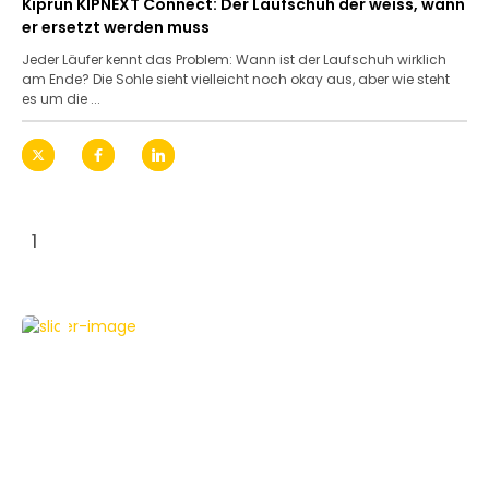
Kiprun KIPNEXT Connect: Der Laufschuh der weiss, wann
er ersetzt werden muss
Jeder Läufer kennt das Problem: Wann ist der Laufschuh wirklich
am Ende? Die Sohle sieht vielleicht noch okay aus, aber wie steht
es um die ...
1
ELEKTROMOBILITÄT