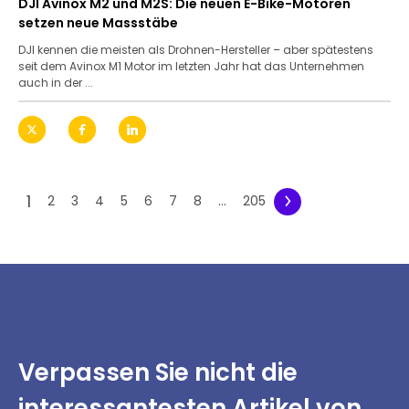
DJI Avinox M2 und M2S: Die neuen E-Bike-Motoren
setzen neue Massstäbe
DJI kennen die meisten als Drohnen-Hersteller – aber spätestens
seit dem Avinox M1 Motor im letzten Jahr hat das Unternehmen
auch in der ...
1
2
3
4
5
6
7
8
...
205
Verpassen Sie nicht
die
interessantesten
Artikel von