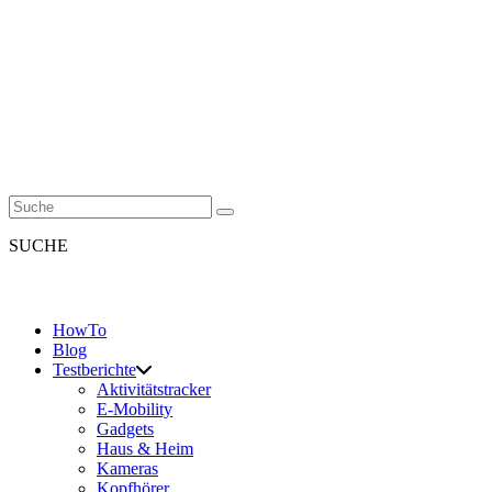
SUCHE
HowTo
Blog
Testberichte
Aktivitätstracker
E-Mobility
Gadgets
Haus & Heim
Kameras
Kopfhörer