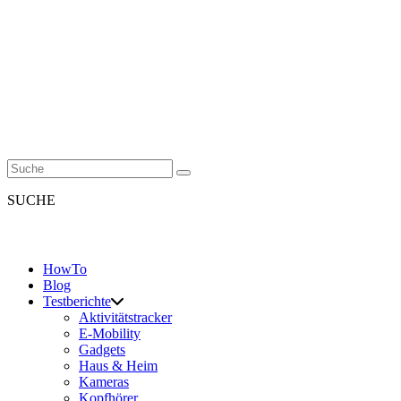
SUCHE
HowTo
Blog
Testberichte
Aktivitätstracker
E-Mobility
Gadgets
Haus & Heim
Kameras
Kopfhörer