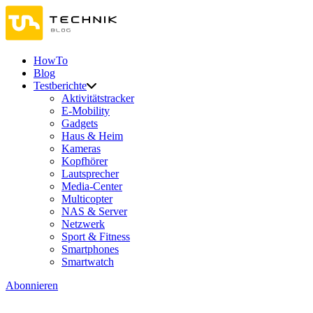
HowTo
Blog
Testberichte
Aktivitätstracker
E-Mobility
Gadgets
Haus & Heim
Kameras
Kopfhörer
Lautsprecher
Media-Center
Multicopter
NAS & Server
Netzwerk
Sport & Fitness
Smartphones
Smartwatch
Abonnieren