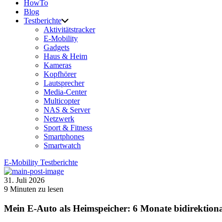
HowTo
Blog
Testberichte
Aktivitätstracker
E-Mobility
Gadgets
Haus & Heim
Kameras
Kopfhörer
Lautsprecher
Media-Center
Multicopter
NAS & Server
Netzwerk
Sport & Fitness
Smartphones
Smartwatch
E-Mobility
Testberichte
31. Juli 2026
9
Minuten zu lesen
Mein E-Auto als Heimspeicher: 6 Monate bidirektion