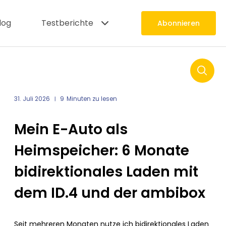
log
Testberichte
Abonnieren
SU
31. Juli 2026
9
Minuten zu lesen
Mein E-Auto als
Heimspeicher: 6 Monate
bidirektionales Laden mit
dem ID.4 und der ambibox
Seit mehreren Monaten nutze ich bidirektionales Laden