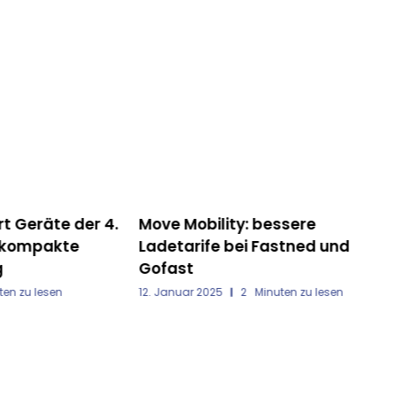
 bessere
Testbericht: Shelly 3EM – das
 Fastned und
günstige Energiemessgerät für
3 Phasen
Minuten zu lesen
25. November 2020
4
Minuten zu lesen