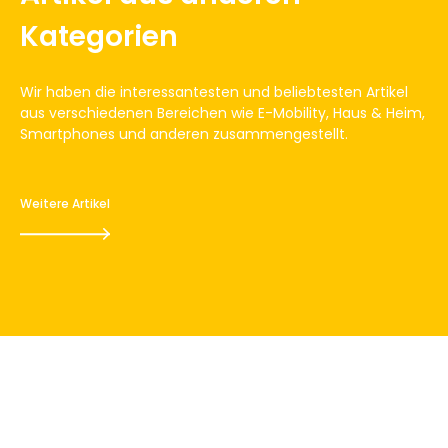
Kategorien
Wir haben die interessantesten und beliebtesten Artikel
aus verschiedenen Bereichen wie E-Mobility, Haus & Heim,
Smartphones und anderen zusammengestellt.
Weitere Artikel
Sunrise hat Probleme mit dem
Datennetz und dem iPhone
16. Mai 2012
2
Minuten zu lesen