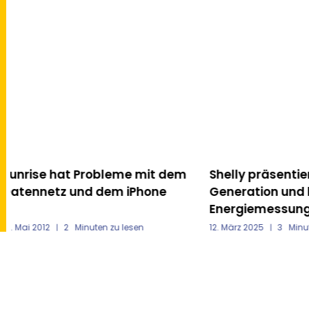
Shelly präsentiert Geräte der 4.
Move Mobility:
Generation und kompakte
Ladetarife bei
Energiemessung
Gofast
12. März 2025
3
Minuten zu lesen
12. Januar 2025
2