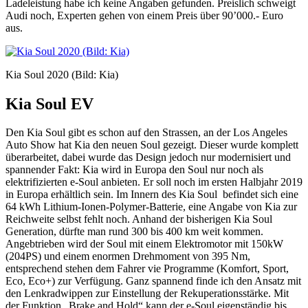
Ladeleistung habe ich keine Angaben gefunden. Preislich schweigt
Audi noch, Experten gehen von einem Preis über 90’000.- Euro
aus.
Kia Soul 2020 (Bild: Kia)
Kia Soul EV
Den Kia Soul gibt es schon auf den Strassen, an der Los Angeles
Auto Show hat Kia den neuen Soul gezeigt. Dieser wurde komplett
überarbeitet, dabei wurde das Design jedoch nur modernisiert und
spannender Fakt: Kia wird in Europa den Soul nur noch als
elektrifizierten e-Soul anbieten. Er soll noch im ersten Halbjahr 2019
in Europa erhältlich sein. Im Innern des Kia Soul befindet sich eine
64 kWh Lithium-Ionen-Polymer-Batterie, eine Angabe von Kia zur
Reichweite selbst fehlt noch. Anhand der bisherigen Kia Soul
Generation, dürfte man rund 300 bis 400 km weit kommen.
Angebtrieben wird der Soul mit einem Elektromotor mit 150kW
(204PS) und einem enormen Drehmoment von 395 Nm,
entsprechend stehen dem Fahrer vie Programme (Komfort, Sport,
Eco, Eco+) zur Verfügung. Ganz spannend finde ich den Ansatz mit
den Lenkradwippen zur Einstellung der Rekuperationsstärke. Mit
der Funktion „Brake and Hold“ kann der e-Soul eigenständig bis