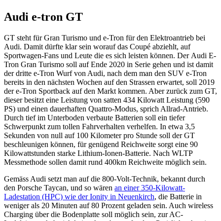
Audi e-tron GT
GT steht für Gran Turismo und e-Tron für den Elektroantrieb bei
Audi. Damit dürfte klar sein worauf das Coupé abziehlt, auf
Sportwagen-Fans und Leute die es sich leisten können. Der Audi E-
Tron Gran Turismo soll auf Ende 2020 in Serie gehen und ist damit
der dritte e-Tron Wurf von Audi, nach dem man den SUV e-Tron
bereits in den nächsten Wochen auf den Strassen erwartet, soll 2019
der e-Tron Sportback auf den Markt kommen. Aber zurück zum GT,
dieser besitzt eine Leistung von satten 434 Kilowatt Leistung (590
PS) und einen dauerhaften Quattro-Modus, sprich Allrad-Antrieb.
Durch tief im Unterboden verbaute Batterien soll ein tiefer
Schwerpunkt zum tollen Fahrverhalten verhelfen. In etwa 3,5
Sekunden von null auf 100 Kilometer pro Stunde soll der GT
beschleunigen können, für genügend Reichweite sorgt eine 90
Kilowattstunden starke Lithium-Ionen-Batterie. Nach WLTP
Messmethode sollen damit rund 400km Reichweite möglich sein.
Gemäss Audi setzt man auf die 800-Volt-Technik, bekannt durch
den Porsche Taycan, und so wären
an einer 350-Kilowatt-
Ladestation (HPC) wie der Ionity in Neuenkirch
, die Batterie in
weniger als 20 Minuten auf 80 Prozent geladen sein. Auch wireless
Charging über die Bodenplatte soll möglich sein, zur AC-