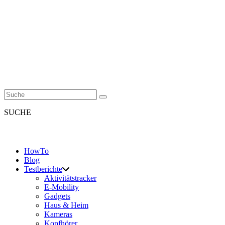
SUCHE
HowTo
Blog
Testberichte
Aktivitätstracker
E-Mobility
Gadgets
Haus & Heim
Kameras
Kopfhörer