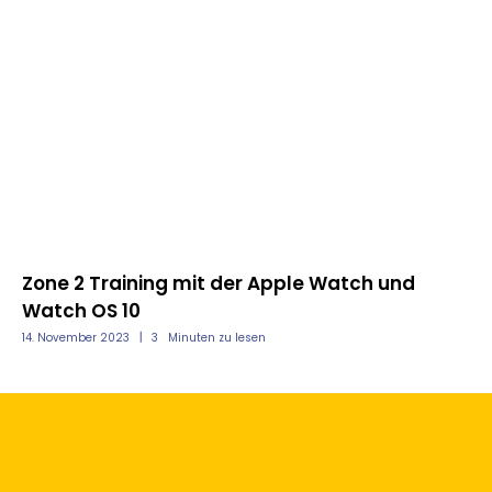
Zone 2 Training mit der Apple Watch und
So
Watch OS 10
fü
14. November 2023
3
Minuten zu lesen
29.