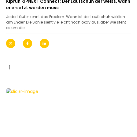
Kiprun KIPNEXT Connect: Der Laufschuh der weiss, wann
er ersetzt werden muss
Jeder Läufer kennt das Problem: Wann ist der Laufschuh wirklich
am Ende? Die Sohle sieht vielleicht noch okay aus, aber wie steht
es um die ...
1
APPLE
HOWTO