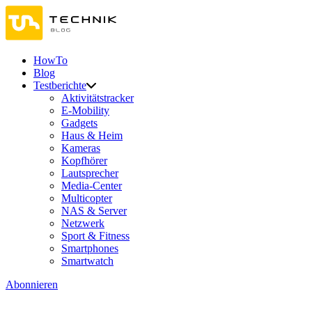
HowTo
Blog
Testberichte
Aktivitätstracker
E-Mobility
Gadgets
Haus & Heim
Kameras
Kopfhörer
Lautsprecher
Media-Center
Multicopter
NAS & Server
Netzwerk
Sport & Fitness
Smartphones
Smartwatch
Abonnieren