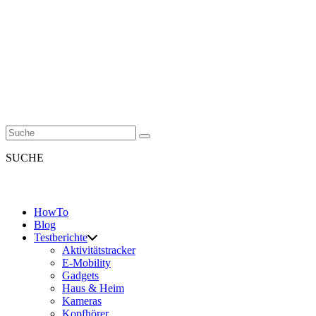
SUCHE
HowTo
Blog
Testberichte
Aktivitätstracker
E-Mobility
Gadgets
Haus & Heim
Kameras
Kopfhörer