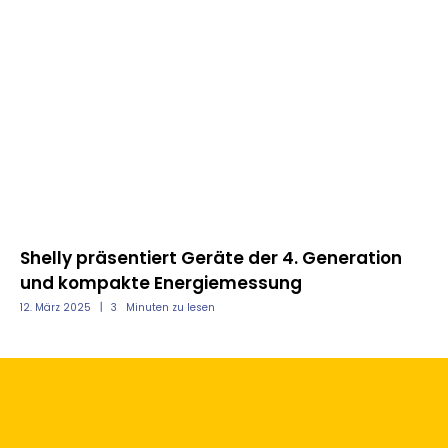
nd
Shelly präsentiert Geräte der 4. Generation
Mo
und kompakte Energiemessung
un
12. März 2025
3
Minuten zu lesen
12.