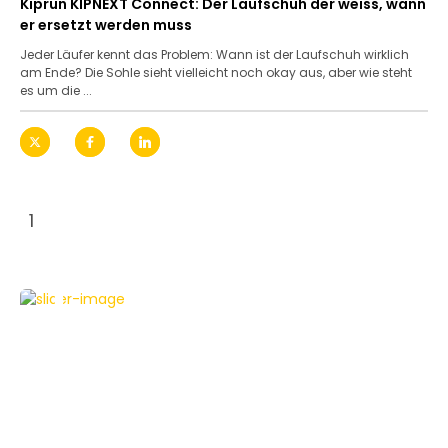
Kiprun KIPNEXT Connect: Der Laufschuh der weiss, wann
er ersetzt werden muss
Jeder Läufer kennt das Problem: Wann ist der Laufschuh wirklich
am Ende? Die Sohle sieht vielleicht noch okay aus, aber wie steht
es um die ...
1
HAUS & HEIM
TESTBERICHTE