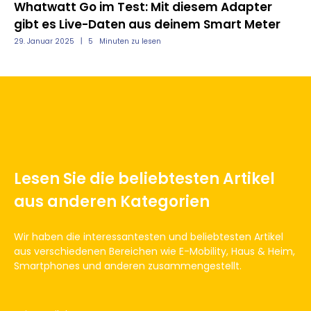
Whatwatt Go im Test: Mit diesem Adapter
Sh
gibt es Live-Daten aus deinem Smart Meter
kl
29. Januar 2025
5
Minuten zu lesen
18.
Lesen Sie die beliebtesten Artikel
aus anderen Kategorien
Wir haben die interessantesten und beliebtesten Artikel
aus verschiedenen Bereichen wie E-Mobility, Haus & Heim,
Smartphones und anderen zusammengestellt.