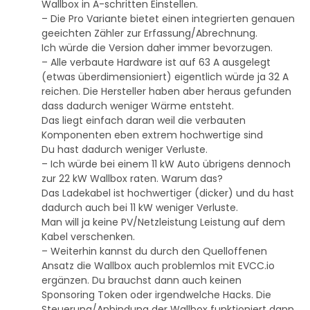
Wallbox in A-schritten Einstellen.
– Die Pro Variante bietet einen integrierten genauen
geeichten Zähler zur Erfassung/Abrechnung.
Ich würde die Version daher immer bevorzugen.
– Alle verbaute Hardware ist auf 63 A ausgelegt
(etwas überdimensioniert) eigentlich würde ja 32 A
reichen. Die Hersteller haben aber heraus gefunden
dass dadurch weniger Wärme entsteht.
Das liegt einfach daran weil die verbauten
Komponenten eben extrem hochwertige sind
Du hast dadurch weniger Verluste.
– Ich würde bei einem 11 kW Auto übrigens dennoch
zur 22 kW Wallbox raten. Warum das?
Das Ladekabel ist hochwertiger (dicker) und du hast
dadurch auch bei 11 kW weniger Verluste.
Man will ja keine PV/Netzleistung Leistung auf dem
Kabel verschenken.
– Weiterhin kannst du durch den Quelloffenen
Ansatz die Wallbox auch problemlos mit EVCC.io
ergänzen. Du brauchst dann auch keinen
Sponsoring Token oder irgendwelche Hacks. Die
Steuerung/Anbindung der Wallbox funktioniert dann