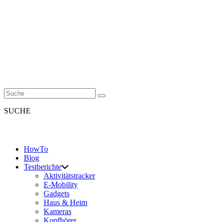
SUCHE
HowTo
Blog
Testberichte
Aktivitätstracker
E-Mobility
Gadgets
Haus & Heim
Kameras
Kopfhörer