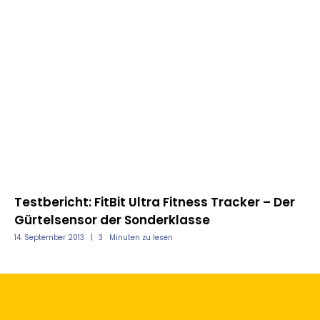
he
Testbericht: FitBit Ultra Fitness Tracker – Der
Te
Gürtelsensor der Sonderklasse
Sp
14. September 2013
3
Minuten zu lesen
03.