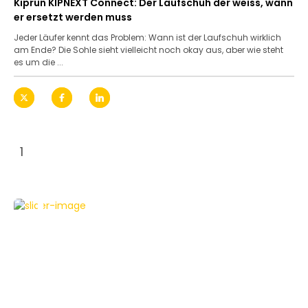
Kiprun KIPNEXT Connect: Der Laufschuh der weiss, wann
er ersetzt werden muss
Jeder Läufer kennt das Problem: Wann ist der Laufschuh wirklich
am Ende? Die Sohle sieht vielleicht noch okay aus, aber wie steht
es um die ...
1
AKTIVITÄTSTRACKER
SPORT & FITNESS
TESTBERICHTE