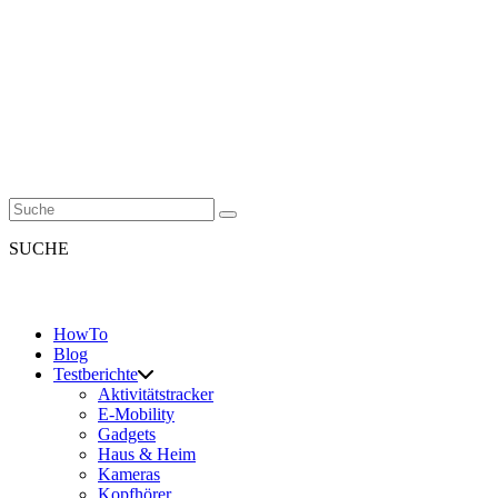
SUCHE
HowTo
Blog
Testberichte
Aktivitätstracker
E-Mobility
Gadgets
Haus & Heim
Kameras
Kopfhörer