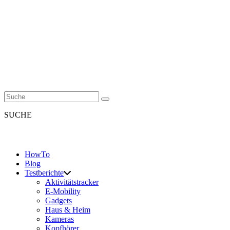
SUCHE
HowTo
Blog
Testberichte
Aktivitätstracker
E-Mobility
Gadgets
Haus & Heim
Kameras
Kopfhörer