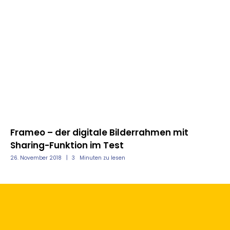
Frameo – der digitale Bilderrahmen mit
Pa
t
Sharing-Funktion im Test
u
26. November 2018
3
Minuten zu lesen
14.