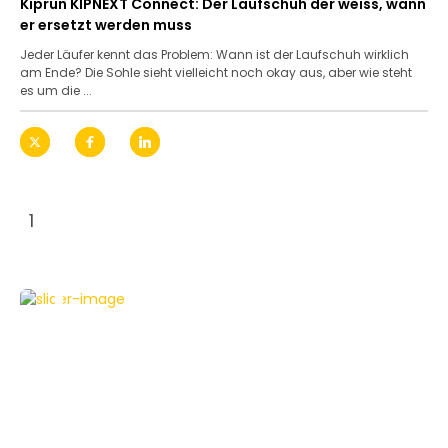
Kiprun KIPNEXT Connect: Der Laufschuh der weiss, wann
er ersetzt werden muss
Jeder Läufer kennt das Problem: Wann ist der Laufschuh wirklich
am Ende? Die Sohle sieht vielleicht noch okay aus, aber wie steht
es um die ...
1
FEATURED
GADGETS
TESTBERICHTE
ZUBEHÖR