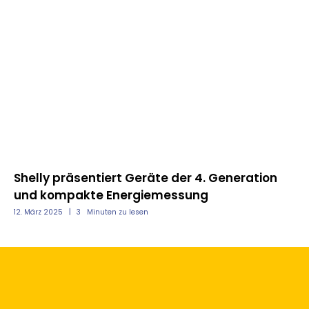
nd
Shelly präsentiert Geräte der 4. Generation
Mo
und kompakte Energiemessung
un
12. März 2025
3
Minuten zu lesen
12.