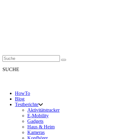
SUCHE
HowTo
Blog
Testberichte
Aktivitätstracker
E-Mobility
Gadgets
Haus & Heim
Kameras
Kopfhörer