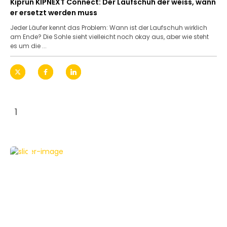
Kiprun KIPNEXT Connect: Der Laufschuh der weiss, wann
er ersetzt werden muss
Jeder Läufer kennt das Problem: Wann ist der Laufschuh wirklich
am Ende? Die Sohle sieht vielleicht noch okay aus, aber wie steht
es um die ...
1
ELEKTROMOBILITÄT