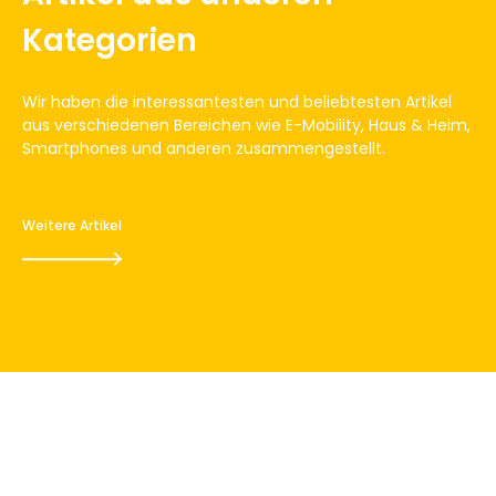
Kategorien
Wir haben die interessantesten und beliebtesten Artikel
aus verschiedenen Bereichen wie E-Mobility, Haus & Heim,
Smartphones und anderen zusammengestellt.
Weitere Artikel
Smart Meter in der Schweiz:
Was ist damit möglich und was
nicht?
16. Januar 2025
4
Minuten zu lesen