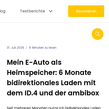
log
Testberichte
Abonnieren
SU
31. Juli 2026
9
Minuten zu lesen
Mein E-Auto als
Heimspeicher: 6 Monate
bidirektionales Laden mit
dem ID.4 und der ambibox
Seit mehreren Monaten nutze ich bidirektionales Laden