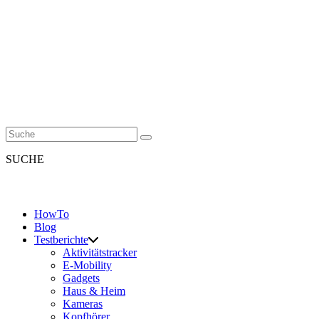
SUCHE
HowTo
Blog
Testberichte
Aktivitätstracker
E-Mobility
Gadgets
Haus & Heim
Kameras
Kopfhörer