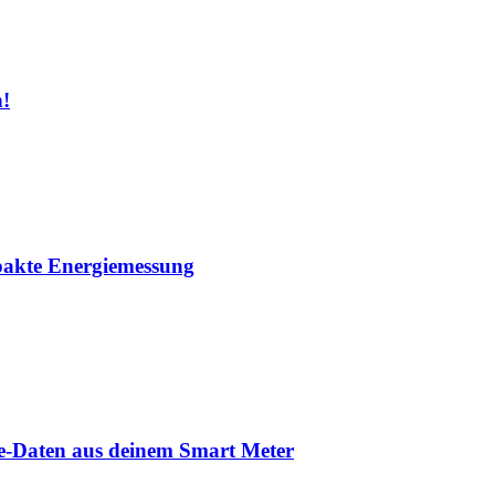
n!
mpakte Energiemessung
ve-Daten aus deinem Smart Meter