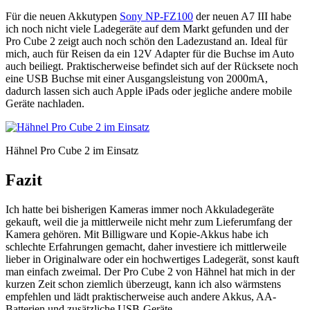
Für die neuen Akkutypen
Sony NP-FZ100
der neuen A7 III habe
ich noch nicht viele Ladegeräte auf dem Markt gefunden und der
Pro Cube 2 zeigt auch noch schön den Ladezustand an. Ideal für
mich, auch für Reisen da ein 12V Adapter für die Buchse im Auto
auch beiliegt. Praktischerweise befindet sich auf der Rücksete noch
eine USB Buchse mit einer Ausgangsleistung von 2000mA,
dadurch lassen sich auch Apple iPads oder jegliche andere mobile
Geräte nachladen.
Hähnel Pro Cube 2 im Einsatz
Fazit
Ich hatte bei bisherigen Kameras immer noch Akkuladegeräte
gekauft, weil die ja mittlerweile nicht mehr zum Lieferumfang der
Kamera gehören. Mit Billigware und Kopie-Akkus habe ich
schlechte Erfahrungen gemacht, daher investiere ich mittlerweile
lieber in Originalware oder ein hochwertiges Ladegerät, sonst kauft
man einfach zweimal. Der Pro Cube 2 von Hähnel hat mich in der
kurzen Zeit schon ziemlich überzeugt, kann ich also wärmstens
empfehlen und lädt praktischerweise auch andere Akkus, AA-
Batterien und zusätzliche USB-Geräte.