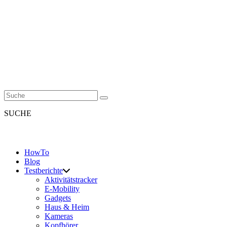
SUCHE
HowTo
Blog
Testberichte
Aktivitätstracker
E-Mobility
Gadgets
Haus & Heim
Kameras
Kopfhörer