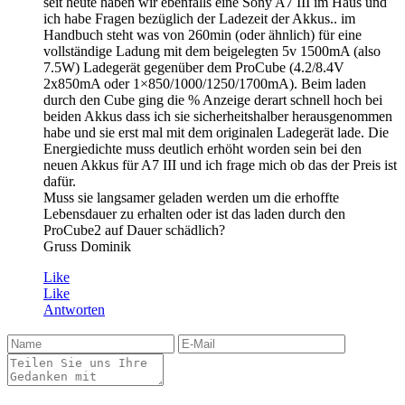
seit heute haben wir ebenfalls eine Sony A7 III im Haus und
ich habe Fragen bezüglich der Ladezeit der Akkus.. im
Handbuch steht was von 260min (oder ähnlich) für eine
vollständige Ladung mit dem beigelegten 5v 1500mA (also
7.5W) Ladegerät gegenüber dem ProCube (4.2/8.4V
2x850mA oder 1×850/1000/1250/1700mA). Beim laden
durch den Cube ging die % Anzeige derart schnell hoch bei
beiden Akkus dass ich sie sicherheitshalber herausgenommen
habe und sie erst mal mit dem originalen Ladegerät lade. Die
Energiedichte muss deutlich erhöht worden sein bei den
neuen Akkus für A7 III und ich frage mich ob das der Preis ist
dafür.
Muss sie langsamer geladen werden um die erhoffte
Lebensdauer zu erhalten oder ist das laden durch den
ProCube2 auf Dauer schädlich?
Gruss Dominik
Like
Like
Antworten