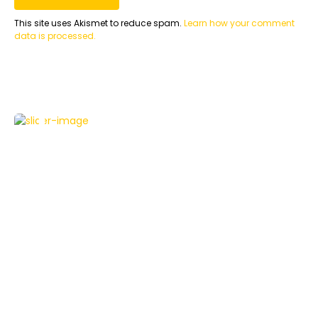
This site uses Akismet to reduce spam.
Learn how your comment
data is processed.
FEATURED
GADGETS
TESTBERICHTE
ZUBEHÖR