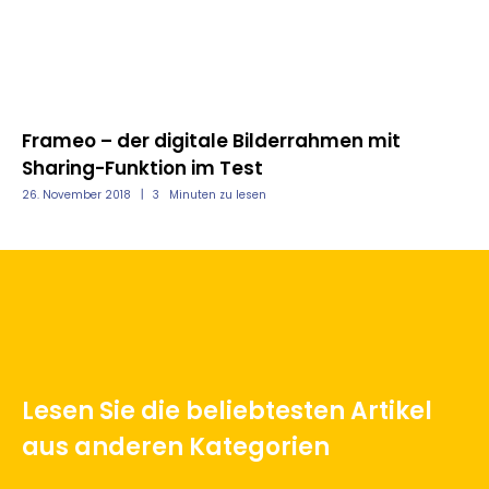
für
Frameo – der digitale Bilderrahmen mit
Ju
Sharing-Funktion im Test
Ka
26. November 2018
3
Minuten zu lesen
26.
Lesen Sie die beliebtesten Artikel
aus anderen Kategorien