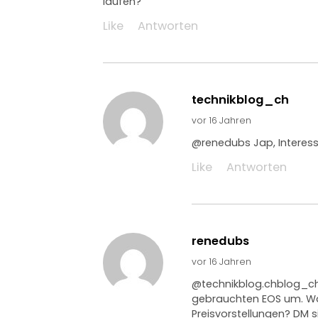
laufen?
Like
Antworten
technikblog_ch
vor 16 Jahren
@renedubs Jap, Interes
Like
Antworten
renedubs
vor 16 Jahren
@technikblog.chblog_ch
gebrauchten EOS um. Was
Preisvorstellungen? DM si