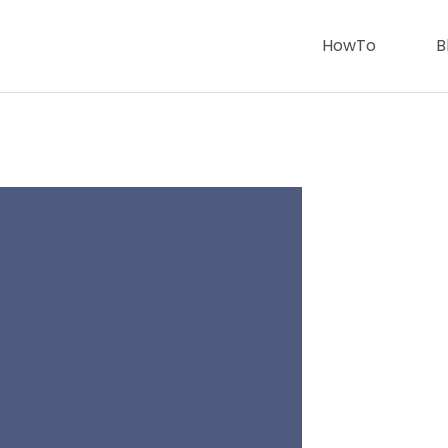
HowTo
B