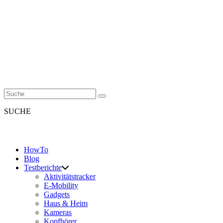
SUCHE
HowTo
Blog
Testberichte
Aktivitätstracker
E-Mobility
Gadgets
Haus & Heim
Kameras
Kopfhörer