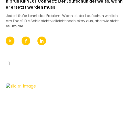
Kiprun KIPNEXT Connect: Der Laufschuh der weiss, wann
er ersetzt werden muss
Jeder Läufer kennt das Problem: Wann ist der Laufschuh wirklich
am Ende? Die Sohle sieht vielleicht noch okay aus, aber wie steht
es um die ...
1
FEATURED
KOPFHÖRER
TESTBERICHTE