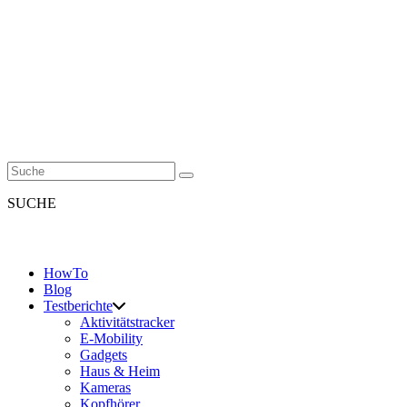
SUCHE
HowTo
Blog
Testberichte
Aktivitätstracker
E-Mobility
Gadgets
Haus & Heim
Kameras
Kopfhörer