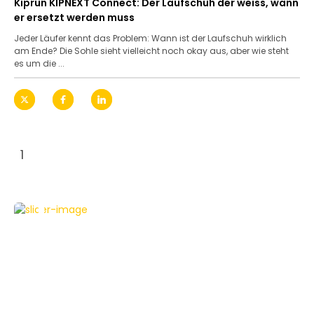
Kiprun KIPNEXT Connect: Der Laufschuh der weiss, wann
er ersetzt werden muss
Jeder Läufer kennt das Problem: Wann ist der Laufschuh wirklich
am Ende? Die Sohle sieht vielleicht noch okay aus, aber wie steht
es um die ...
1
APPLE
HOWTO