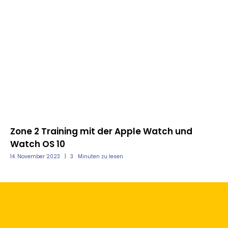
Zone 2 Training mit der Apple Watch und
So
Watch OS 10
fü
14. November 2023
3
Minuten zu lesen
29.