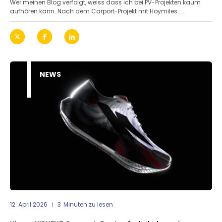
Wer meinen Blog verfolgt, weiss dass ich bei PV-Projekten kaum
aufhören kann. Nach dem Carport-Projekt mit Hoymiles ...
NEWS
12. April 2026
3
Minuten zu lesen