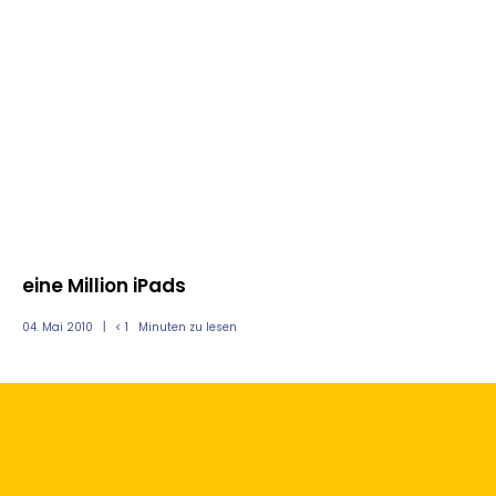
eine Million iPads
iP
04. Mai 2010
< 1
Minuten zu lesen
07.