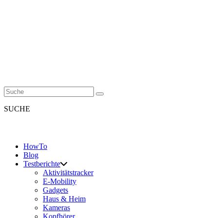
SUCHE
HowTo
Blog
Testberichte
Aktivitätstracker
E-Mobility
Gadgets
Haus & Heim
Kameras
Kopfhörer