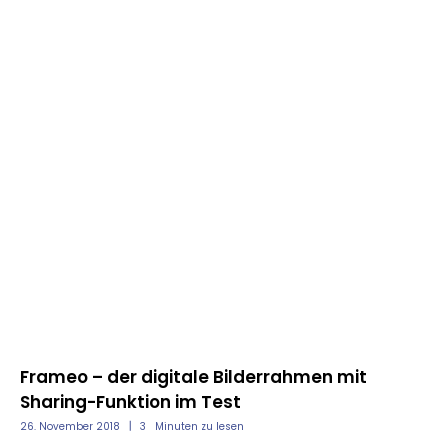
GADGETS
TESTBERICHTE
ZUBEHÖR
Frameo – der digitale Bilderrahmen mit
Pa
t
Sharing-Funktion im Test
u
26. November 2018
3
Minuten zu lesen
14.