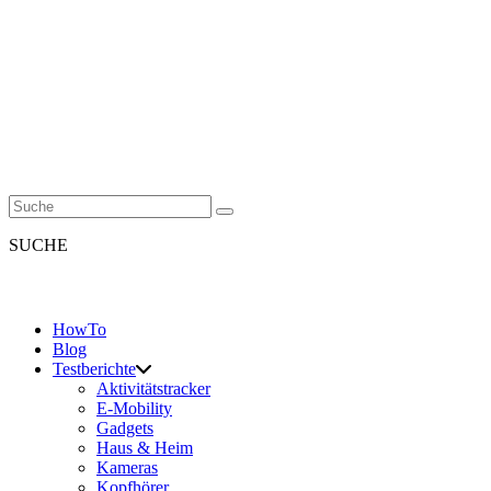
SUCHE
HowTo
Blog
Testberichte
Aktivitätstracker
E-Mobility
Gadgets
Haus & Heim
Kameras
Kopfhörer