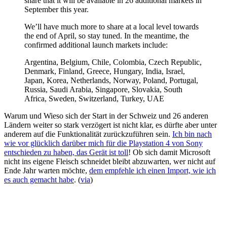
share that it will be available in 26 additional markets in
September this year.
We’ll have much more to share at a local level towards
the end of April, so stay tuned. In the meantime, the
confirmed additional launch markets include:
Argentina, Belgium, Chile, Colombia, Czech Republic,
Denmark, Finland, Greece, Hungary, India, Israel,
Japan, Korea, Netherlands, Norway, Poland, Portugal,
Russia, Saudi Arabia, Singapore, Slovakia, South
Africa, Sweden, Switzerland, Turkey, UAE
Warum und Wieso sich der Start in der Schweiz und 26 anderen
Ländern weiter so stark verzögert ist nicht klar, es dürfte aber unter
anderem auf die Funktionalität zurückzuführen sein.
Ich bin nach
wie vor glücklich darüber mich für die Playstation 4 von Sony
entschieden zu haben, das Gerät ist toll
! Ob sich damit Microsoft
nicht ins eigene Fleisch schneidet bleibt abzuwarten, wer nicht auf
Ende Jahr warten möchte,
dem empfehle ich einen Import, wie ich
es auch gemacht habe
. (
via
)