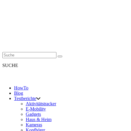
SUCHE
HowTo
Blog
Testberichte
Aktivitätstracker
E-Mobility
Gadgets
Haus & Heim
Kameras
Kopfhörer