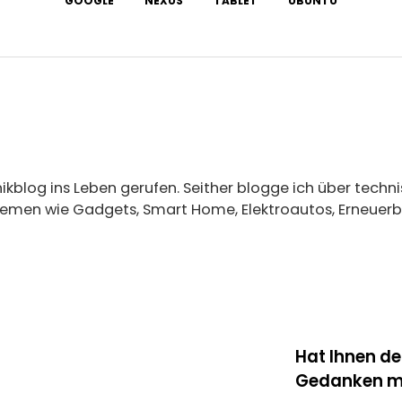
GOOGLE
NEXUS
TABLET
UBUNTU
ikblog ins Leben gerufen. Seither blogge ich über tech
Themen wie Gadgets, Smart Home, Elektroautos, Erneuerba
Hat Ihnen der
Gedanken mi