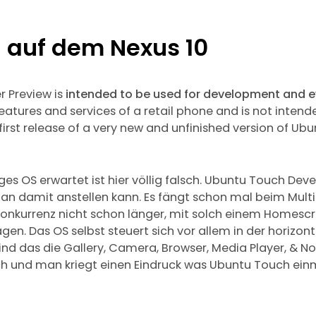
 auf dem Nexus 10
 Preview is
intended to be used for development and e
features and services of a retail phone and is not intend
first release of a very new and unfinished version of Ubun
tiges OS erwartet ist hier völlig falsch. Ubuntu Touch Dev
an damit anstellen kann. Es fängt schon mal beim Multi
onkurrenz nicht schon länger, mit solch einem Homescre
en. Das OS selbst steuert sich vor allem in der horizon
ind das die Gallery, Camera, Browser, Media Player, & N
ch und man kriegt einen Eindruck was Ubuntu Touch ein