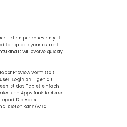
valuation purposes only
. It
ed to replace your current
tu and it will evolve quickly.
eloper Preview vermittelt
user-Login an – genial!
en ist das Tablet einfach
talen und Apps funktionieren
otepad. Die Apps
mal bieten kann/wird.