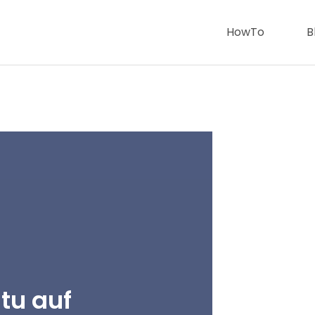
HowTo
B
tu auf