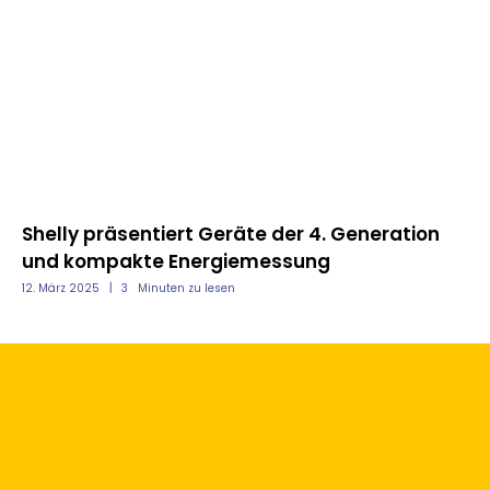
nd
Shelly präsentiert Geräte der 4. Generation
Mo
und kompakte Energiemessung
un
12. März 2025
3
Minuten zu lesen
12.