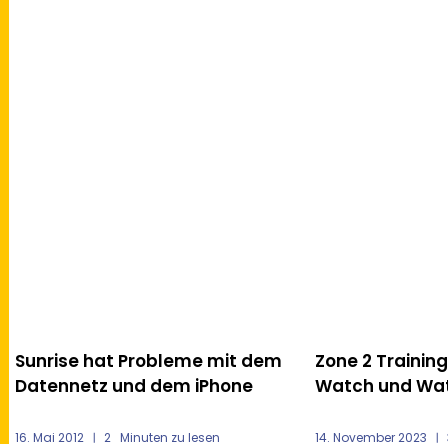
TESTB
ZUBE
Zone 2 Training mit der Apple
Meine Top 5 «
Watch und Watch OS 10
Zubehör für da
MacBook Pro un
14. November 2023
3
Minuten zu lesen
11. Dezember 2018
4