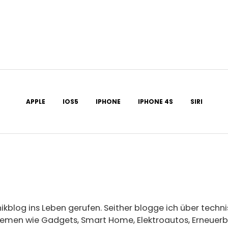
APPLE
IOS5
IPHONE
IPHONE 4S
SIRI
ikblog ins Leben gerufen. Seither blogge ich über tech
Themen wie Gadgets, Smart Home, Elektroautos, Erneuerba