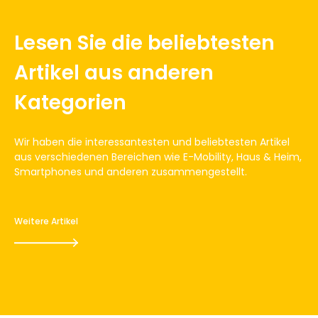
Lesen Sie die beliebtesten
Artikel aus anderen
Kategorien
Wir haben die interessantesten und beliebtesten Artikel
aus verschiedenen Bereichen wie E-Mobility, Haus & Heim,
Smartphones und anderen zusammengestellt.
Weitere Artikel
Sunrise hat Probleme mit dem
Datennetz und dem iPhone
16. Mai 2012
2
Minuten zu lesen