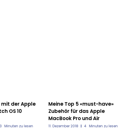
ERICHTE
HÖR
must-have»
Apple und die Garantie &
s Apple
Gewährleistungsfrist in der
d Air
Schweiz
Minuten zu lesen
05. März 2015
3
Minuten zu lesen