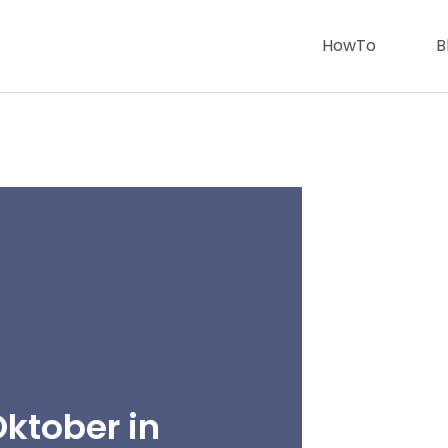
HowTo
B
Oktober in