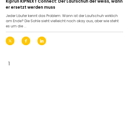
Kiprun KIPNEXT Connect: Der Laufschuh der weiss, wann
er ersetzt werden muss
Jeder Läufer kennt das Problem: Wann ist der Laufschuh wirklich
am Ende? Die Sohle sieht vielleicht noch okay aus, aber wie steht
es um die ...
1