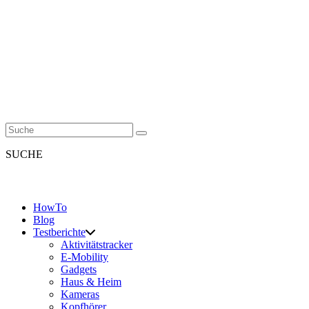
SUCHE
HowTo
Blog
Testberichte
Aktivitätstracker
E-Mobility
Gadgets
Haus & Heim
Kameras
Kopfhörer