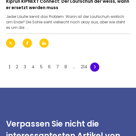
Kiprun KIPNEXT Connect: Der Laufschuh der weiss, wann
er ersetzt werden muss
Jeder Läufer kennt das Problem: Wann ist der Laufschuh wirklich
am Ende? Die Sohle sieht vielleicht noch okay aus, aber wie steht
es um die ...
1
2
3
4
5
6
7
8
...
214
Verpassen Sie nicht
die
interessantesten
Artikel von