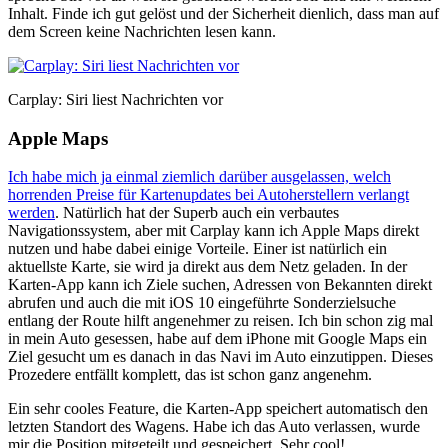
Inhalt. Finde ich gut gelöst und der Sicherheit dienlich, dass man auf
dem Screen keine Nachrichten lesen kann.
Carplay: Siri liest Nachrichten vor
Apple Maps
Ich habe mich ja einmal ziemlich darüber ausgelassen, welch
horrenden Preise für Kartenupdates bei Autoherstellern verlangt
werden
. Natürlich hat der Superb auch ein verbautes
Navigationssystem, aber mit Carplay kann ich Apple Maps direkt
nutzen und habe dabei einige Vorteile. Einer ist natürlich ein
aktuellste Karte, sie wird ja direkt aus dem Netz geladen. In der
Karten-App kann ich Ziele suchen, Adressen von Bekannten direkt
abrufen und auch die mit iOS 10 eingeführte Sonderzielsuche
entlang der Route hilft angenehmer zu reisen. Ich bin schon zig mal
in mein Auto gesessen, habe auf dem iPhone mit Google Maps ein
Ziel gesucht um es danach in das Navi im Auto einzutippen. Dieses
Prozedere entfällt komplett, das ist schon ganz angenehm.
Ein sehr cooles Feature, die Karten-App speichert automatisch den
letzten Standort des Wagens. Habe ich das Auto verlassen, wurde
mir die Position mitgeteilt und gespeichert. Sehr cool!