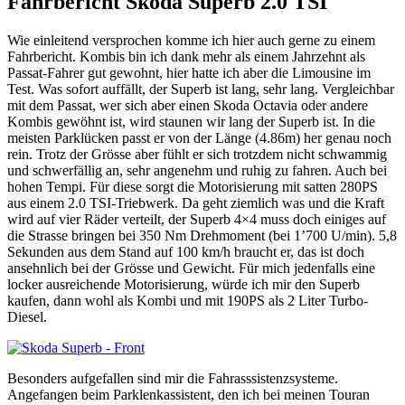
Fahrbericht Škoda Superb 2.0 TSI
Wie einleitend versprochen komme ich hier auch gerne zu einem
Fahrbericht. Kombis bin ich dank mehr als einem Jahrzehnt als
Passat-Fahrer gut gewohnt, hier hatte ich aber die Limousine im
Test. Was sofort auffällt, der Superb ist lang, sehr lang. Vergleichbar
mit dem Passat, wer sich aber einen Skoda Octavia oder andere
Kombis gewöhnt ist, wird staunen wir lang der Superb ist. In die
meisten Parklücken passt er von der Länge (4.86m) her genau noch
rein. Trotz der Grösse aber fühlt er sich trotzdem nicht schwammig
und schwerfällig an, sehr angenehm und ruhig zu fahren. Auch bei
hohen Tempi. Für diese sorgt die Motorisierung mit satten 280PS
aus einem 2.0 TSI-Triebwerk. Da geht ziemlich was und die Kraft
wird auf vier Räder verteilt, der Superb 4×4 muss doch einiges auf
die Strasse bringen bei 350 Nm Drehmoment (bei 1’700 U/min). 5,8
Sekunden aus dem Stand auf 100 km/h braucht er, das ist doch
ansehnlich bei der Grösse und Gewicht. Für mich jedenfalls eine
locker ausreichende Motorisierung, würde ich mir den Superb
kaufen, dann wohl als Kombi und mit 190PS als 2 Liter Turbo-
Diesel.
Besonders aufgefallen sind mir die Fahrasssistenzsysteme.
Angefangen beim Parklenkassistent, den ich bei meinen Touran