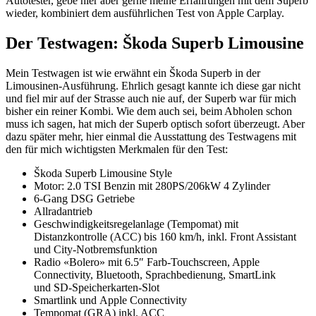
Autotester, gebe hier aber gerne meine Erfahrungen mit dem Superb
wieder, kombiniert dem ausführlichen Test von Apple Carplay.
Der Testwagen: Škoda Superb Limousine
Mein Testwagen ist wie erwähnt ein Škoda Superb in der
Limousinen-Ausführung. Ehrlich gesagt kannte ich diese gar nicht
und fiel mir auf der Strasse auch nie auf, der Superb war für mich
bisher ein reiner Kombi. Wie dem auch sei, beim Abholen schon
muss ich sagen, hat mich der Superb optisch sofort überzeugt. Aber
dazu später mehr, hier einmal die Ausstattung des Testwagens mit
den für mich wichtigsten Merkmalen für den Test:
Škoda Superb Limousine Style
Motor: 2.0 TSI Benzin mit 280PS/206kW 4 Zylinder
6-Gang DSG Getriebe
Allradantrieb
Geschwindigkeitsregelanlage (Tempomat) mit
Distanzkontrolle (ACC) bis 160 km/h, inkl. Front Assistant
und City-Notbremsfunktion
Radio «Bolero» mit 6.5″ Farb-Touchscreen, Apple
Connectivity, Bluetooth, Sprachbedienung, SmartLink
und SD-Speicherkarten-Slot
Smartlink und Apple Connectivity
Tempomat (GRA) inkl. ACC