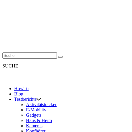
SUCHE
HowTo
Blog
Testberichte
Aktivitätstracker
E-Mobility
Gadgets
Haus & Heim
Kameras
Kopfhörer