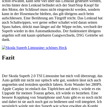
schon erwähnt, kann sehr viel über das Lenkrad gesteuert werden,
rechts hinter dem Lenkrad befindet sich der Start/Stop Knopf für
den Motor, der Schlüssel muss nicht eingesteckt werden, sondern
kann in der Hosentasche bleiben, das gilt übrigens auch beim
aufschliessen. Eine Berührung am Türgriff reicht. Das Lenkrad hat
auch Schaltwippen, wer gerne selber schaltet wird daran seinen
Spass haben, drückt man länger auf die Wippe rechts, wechselt der
Superb wieder in den Automatikmodus. Der funktioniert übrigens
angehm soft mit kaum spürbaren Gangwechseln, DSG Getriebe sei
dank.
Fazit
Der Skoda Superb 2.0 TSI Limousine hat mich voll überzeugt, das
Auto gefällt mir nicht nur optisch sehr gut, sondern lässt sich auch
angenehm und trotzdem sportlich fahren. Kein Wunder bei 280PS.
Apple Carplay ist einfach das Tüpfelchen auf dem i, würde es ein
Upgrade für meinen Touran geben, ich würde es beziehen. Eine
bessere Kopplung von Smartphone und Auto gibt es so noch nicht
und dabei ist sie auch noch gut zu bedienen und voll integriert. Ich
persönlich würde mir den Superb wie schon erwähnt als Kombi