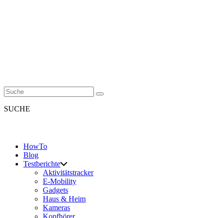
SUCHE
HowTo
Blog
Testberichte
Aktivitätstracker
E-Mobility
Gadgets
Haus & Heim
Kameras
Kopfhörer