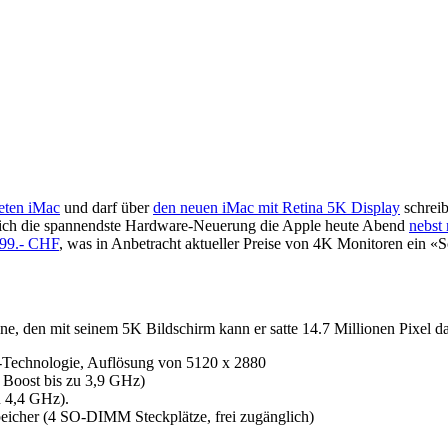
teten iMac
und darf über
den neuen iMac mit Retina 5K Display
schreib
 mich die spannendste Hardware-Neuerung die Apple heute Abend
nebst
799.- CHF
, was in Anbetracht aktueller Preise von 4K Monitoren ein «S
ine, den mit seinem 5K Bildschirm kann er satte 14.7 Millionen Pixel d
S-Technologie, Auflösung von 5120 x 2880
 Boost bis zu 3,9 GHz)
u 4,4 GHz).
cher (4 SO‑DIMM Steckplätze, frei zugänglich)