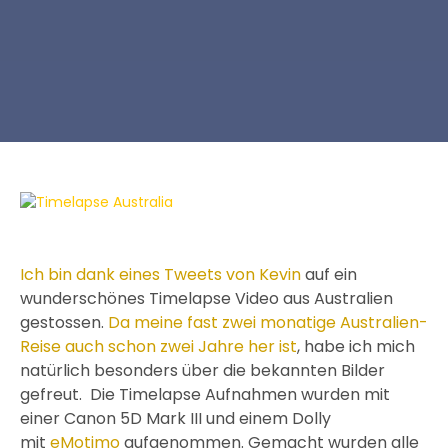
Ich bin dank eines Tweets von Kevin
auf ein
wunderschönes Timelapse Video aus Australien
gestossen.
Da meine fast zwei monatige Australien-
Reise auch schon zwei Jahre her ist
, habe ich mich
natürlich besonders über die bekannten Bilder
gefreut. Die Timelapse Aufnahmen wurden mit
einer Canon 5D Mark III und einem Dolly
mit
eMotimo
aufgenommen. Gemacht wurden alle