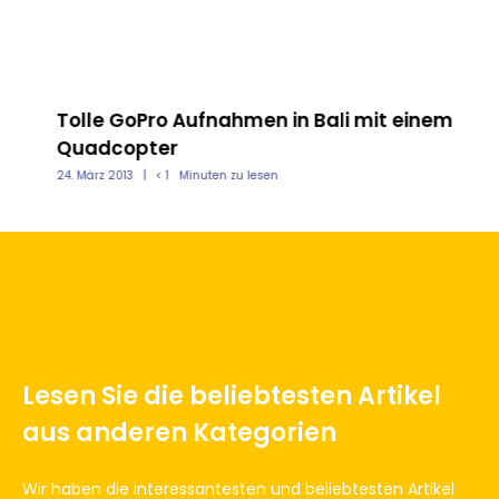
Tolle GoPro Aufnahmen in Bali mit einem
BB
Quadcopter
se
24. März 2013
< 1
Minuten zu lesen
31.
Lesen Sie die beliebtesten Artikel
aus anderen Kategorien
Wir haben die interessantesten und beliebtesten Artikel