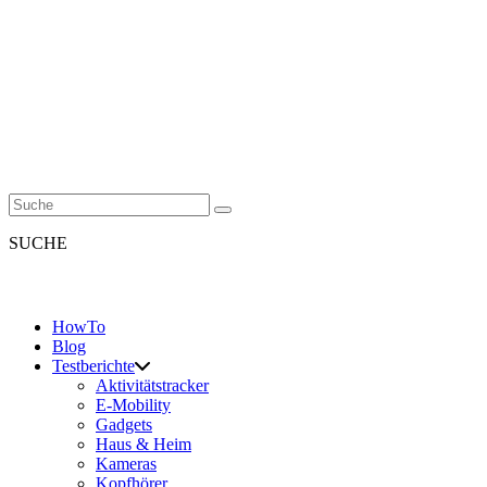
SUCHE
HowTo
Blog
Testberichte
Aktivitätstracker
E-Mobility
Gadgets
Haus & Heim
Kameras
Kopfhörer