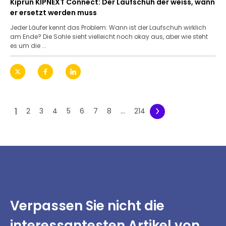
Kiprun KIPNEXT Connect: Der Laufschuh der weiss, wann
er ersetzt werden muss
Jeder Läufer kennt das Problem: Wann ist der Laufschuh wirklich
am Ende? Die Sohle sieht vielleicht noch okay aus, aber wie steht
es um die ...
1
2
3
4
5
6
7
8
...
214
Verpassen Sie nicht
die
interessantesten
Artikel von